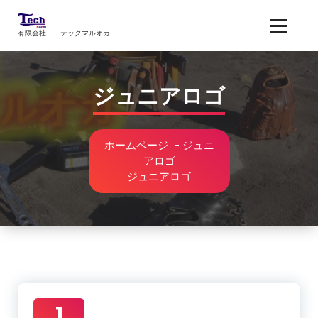
コ
ン
有限会社 テックマルオカ
テ
ン
ツ
へ
ジュニアロゴ
ス
キ
ッ
ホームページ
-
ジュニ
プ
アロゴ
ジュニアロゴ
1