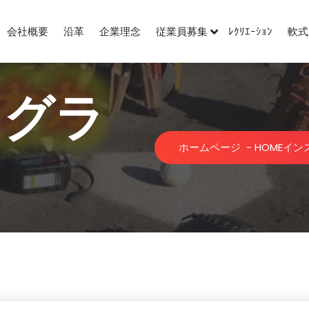
会社概要
沿革
企業理念
従業員募集
ﾚｸﾘｴｰｼｮﾝ
軟式
タグラ
ホームページ
-
HOME
イン