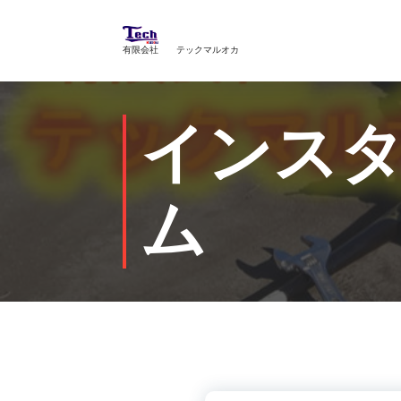
コ
ン
テ
有限会社 テックマルオカ
ン
ツ
へ
インス
ス
キ
ッ
プ
ム