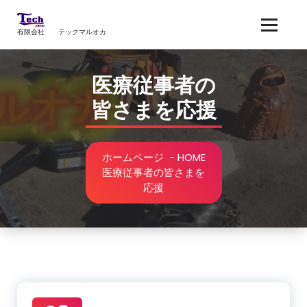
コ
ン
有限会社 テックマルオカ
テ
ン
ツ
医療従事者の
へ
ス
皆さまを応援
キ
ッ
プ
ホームページ
-
HOME
医療従事者の皆さまを
応援