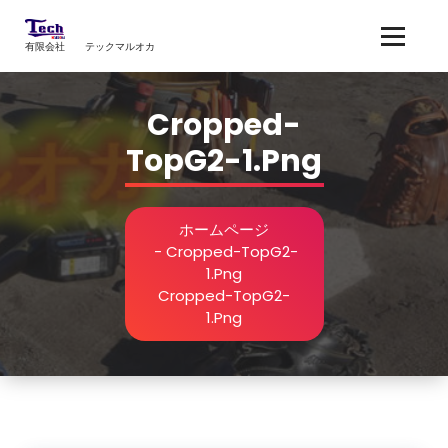
コ
ン
有限会社 テックマルオカ
テ
ン
ツ
Cropped-
へ
ス
TopG2-1.png
キ
ッ
プ
ホームページ
-
Cropped-TopG2-
1.png
Cropped-TopG2-
1.png