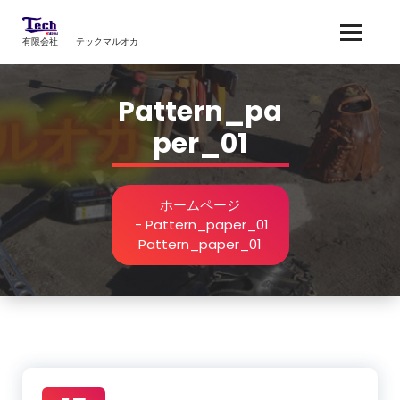
コ
ン
有限会社 テックマルオカ
テ
ン
ツ
Pattern_pa
へ
ス
Per_01
キ
ッ
プ
ホームページ
-
Pattern_paper_01
Pattern_paper_01