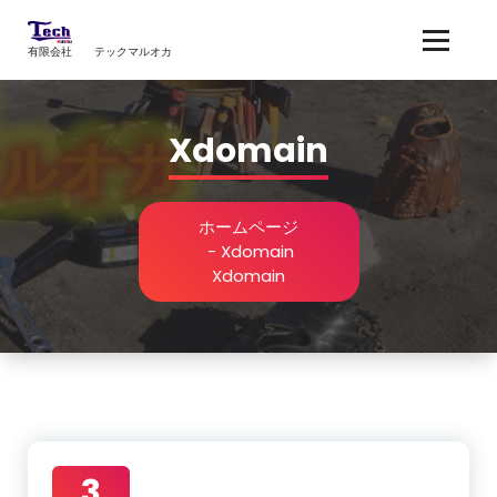
コ
ン
有限会社 テックマルオカ
テ
ン
ツ
へ
Xdomain
ス
キ
ッ
ホームページ
プ
-
Xdomain
Xdomain
3